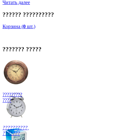
Читать далее
?????? ??????????
Корзина (
0
шт.)
??????? ?????
?????????
????
??????????,
???????