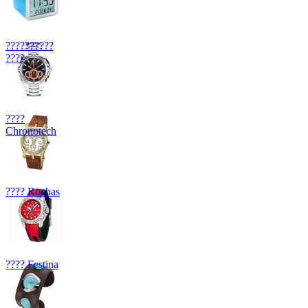
??????????
????
????
Chronotech
???? Rochas
???? Festina