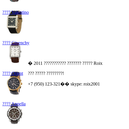
???? Valentino
???? Givenchy
� 2011 ??????????? ??????? ????? Roix
???? Orient
??? ????? ????????!
+7 (950) 123-321�� skype: roix2001
???? Appella