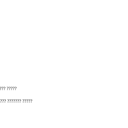
??? ?????
??? ??????? ?????