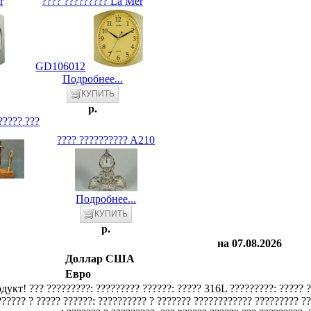
r
???? ????????? La Mer
GD106012
Подробнее...
p.
????? ???
???? ?????????? A210
Подробнее...
p.
на 07.08.2026
Доллар США
Евро
??? ?????????: ????????? ??????: ????? 316L ?????????: ????? 
????? ? ????? ??????: ?????????? ? ??????? ???????????? ????????? ???