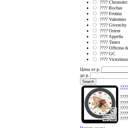
???? Chronotec
???? Rochas
???? Festina
???? Valentino
???? Givenchy
???? Orient
???? Appella
???? Timex
???? Officina d
???? GC
???? Victorino
Цена от p.
до p.
????
????
????
????
????
????