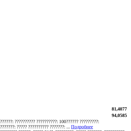
81,4077
94,0585
???????: ?????????? ??????????: 100?????? ?????????:
??????: ????? ?????????? ???????: ...
Подробнее