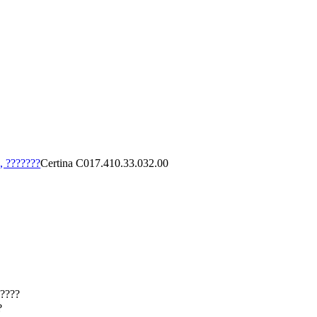
, ???????
Certina C017.410.33.032.00
????
?