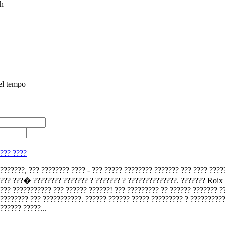
h
el tempo
x
??? ????
???????, ??? ???????? ???? - ??? ????? ???????? ??????? ??? ???? ????
??? ???� ???????? ??????? ? ??????? ? ??????????????. ??????? Roix
??? ??????????? ??? ?????? ??????! ??? ????????? ?? ?????? ??????? ?
???????? ??? ???????????. ?????? ?????? ????? ????????? ? ?????????
?????? ?????...