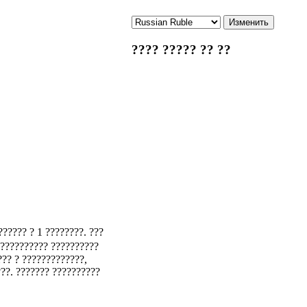
???? ????? ?? ??
?????? ? 1 ????????. ???
 ?????????? ??????????
??? ? ?????????????,
???. ??????? ??????????