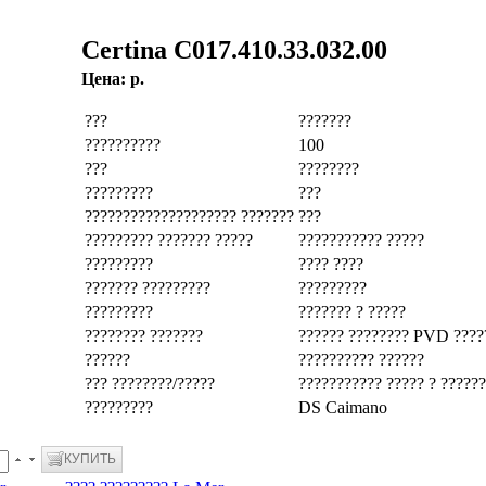
Certina C017.410.33.032.00
Цена:
p.
???
???????
??????????
100
???
????????
?????????
???
???????????????????? ???????
???
????????? ??????? ?????
??????????? ?????
?????????
???? ????
??????? ?????????
?????????
?????????
??????? ? ?????
???????? ???????
?????? ???????? PVD ????
??????
?????????? ??????
??? ????????/?????
??????????? ????? ? ??????
?????????
DS Caimano