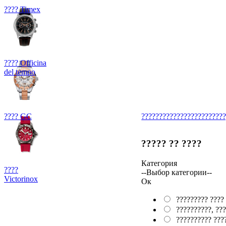
???? Timex
???? Officina
del tempo
???? GC
???????
???????
??????????
????? ?? ????
Категория
????
--Выбор категории--
Victorinox
Ок
????????? ????
??????????, ???
?????????? ???