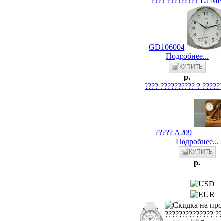
???? ????????? La Me
GD106004
Подробнее...
p.
???? ?????????? ? ?????
????? A209
Подробнее...
p.
?????????????? ??