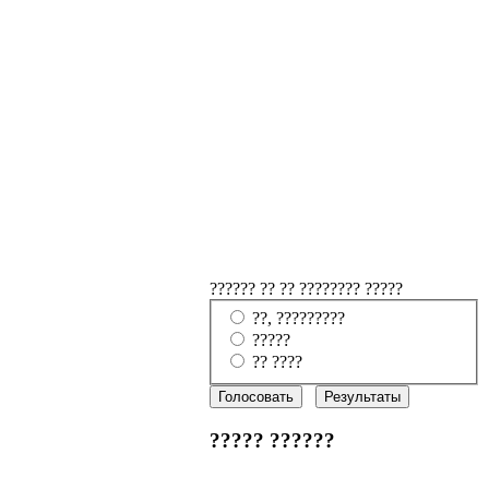
?????? ?? ?? ???????? ?????
??, ?????????
?????
?? ????
????? ??????