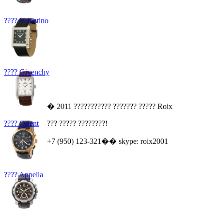
???? Valentino
???? Givenchy
� 2011 ??????????? ??????? ????? Roix
???? Orient
??? ????? ????????!
+7 (950) 123-321�� skype: roix2001
???? Appella