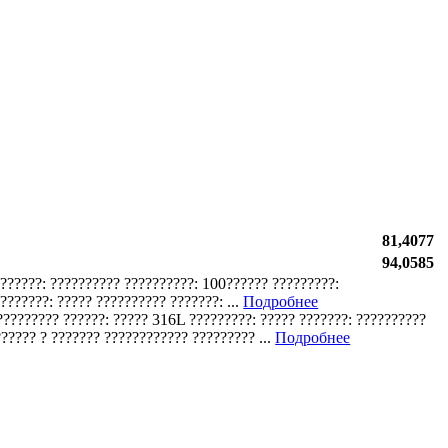
81,4077
94,0585
???????: ?????????? ??????????: 100?????? ?????????:
??????: ????? ?????????? ???????: ...
Подробнее
 ????????? ??????: ????? 316L ?????????: ????? ???????: ??????????
????? ? ??????? ???????????? ????????? ...
Подробнее