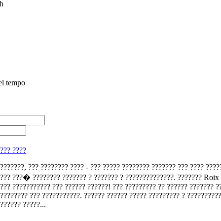
h
el tempo
x
??? ????
???????, ??? ???????? ???? - ??? ????? ???????? ??????? ??? ???? ????
??? ???� ???????? ??????? ? ??????? ? ??????????????. ??????? Roix
??? ??????????? ??? ?????? ??????! ??? ????????? ?? ?????? ??????? ?
???????? ??? ???????????. ?????? ?????? ????? ????????? ? ?????????
?????? ?????...