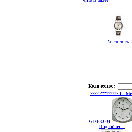
Читать далее
Увеличить
Количество:
???? ????????? La Me
GD106004
Подробнее...