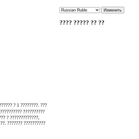
???? ????? ?? ??
?????? ? 1 ????????. ???
 ?????????? ??????????
??? ? ?????????????,
???. ??????? ??????????