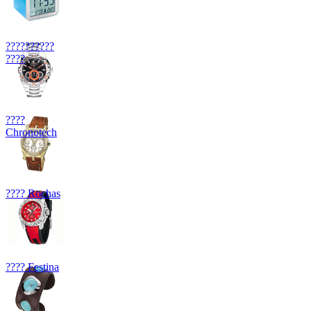
??????????
????
????
Chronotech
???? Rochas
???? Festina