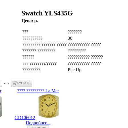
Swatch YLS435G
Цена:
p.
???
???????
??????????
30
????????? ??????? ?????
??????????? ?????
??????? ?????????
?????????
??????
??????????? ??????
??? ????????/?????
??????????? ?????
?????????
Pile Up
r
???? ????????? La Mer
GD106012
Подробнее...