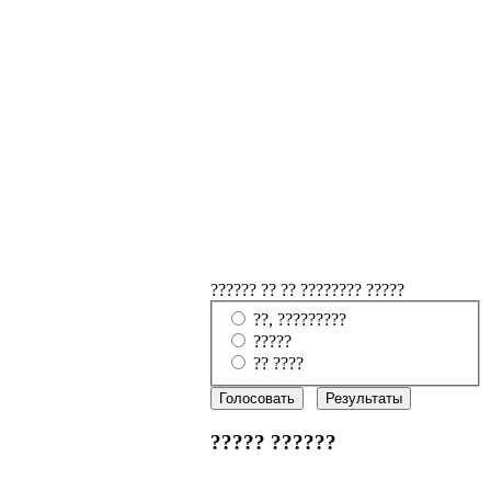
?????? ?? ?? ???????? ?????
??, ?????????
?????
?? ????
????? ??????