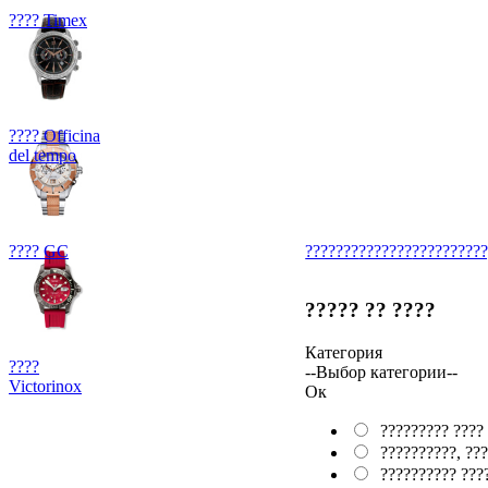
???? Timex
???? Officina
del tempo
???? GC
???????
???????
??????????
????? ?? ????
Категория
????
--Выбор категории--
Victorinox
Ок
????????? ????
??????????, ???
?????????? ???