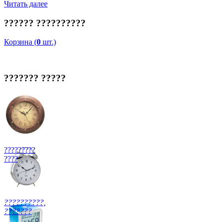
Читать далее
?????? ??????????
Корзина (
0
шт.)
??????? ?????
?????????
????
??????????,
???????