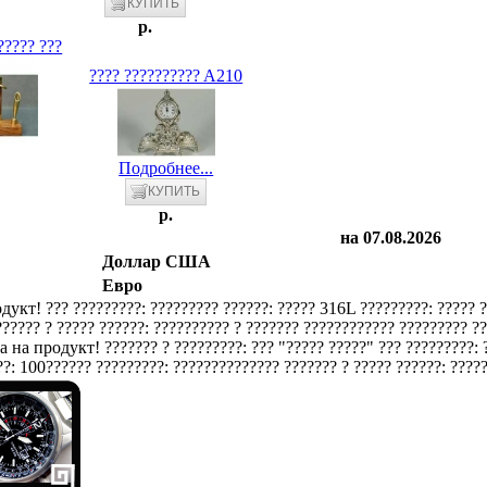
p.
????? ???
???? ?????????? A210
Подробнее...
p.
на 07.08.2026
Доллар США
Евро
??? ?????????: ????????? ??????: ????? 316L ?????????: ????? 
????? ? ????? ??????: ?????????? ? ??????? ???????????? ????????? ???
??????? ? ?????????: ??? "????? ?????" ??? ?????????:
?: 100?????? ?????????: ?????????????? ??????? ? ????? ??????: ?????