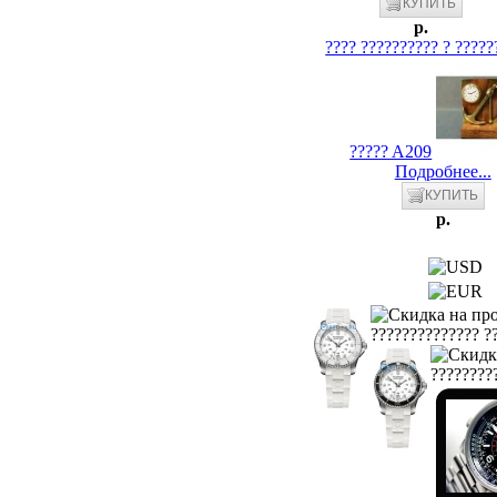
p.
???? ?????????? ? ?????
????? A209
Подробнее...
p.
?????????????? ??
?????????