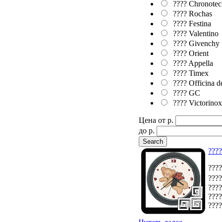
???? Chronotec
???? Rochas
???? Festina
???? Valentino
???? Givenchy
???? Orient
???? Appella
???? Timex
???? Officina d
???? GC
???? Victorino
Цена от p.
до p.
????
????
????
????
????
????