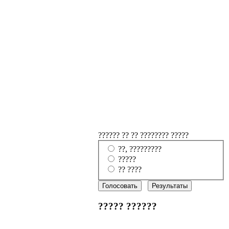
?????? ?? ?? ???????? ?????
??, ?????????
?????
?? ????
????? ??????