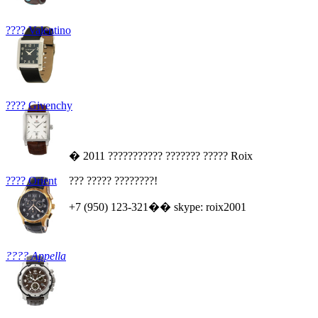
???? Valentino
???? Givenchy
� 2011 ??????????? ??????? ????? Roix
???? Orient
??? ????? ????????!
+7 (950) 123-321�� skype: roix2001
???? Appella