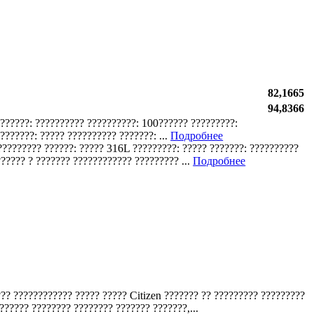
82,1665
94,8366
???????: ?????????? ??????????: 100?????? ?????????:
??????: ????? ?????????? ???????: ...
Подробнее
 ????????? ??????: ????? 316L ?????????: ????? ???????: ??????????
????? ? ??????? ???????????? ????????? ...
Подробнее
??? ???????????? ????? ????? Citizen ??????? ?? ????????? ?????????
?????? ???????? ???????? ??????? ???????,...