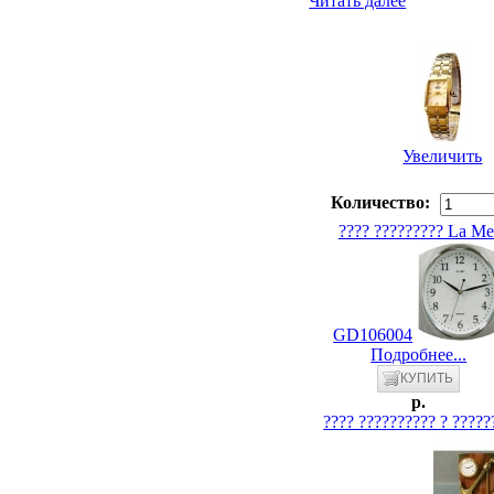
Читать далее
Увеличить
Количество:
???? ????????? La Me
GD106004
Подробнее...
p.
???? ?????????? ? ?????