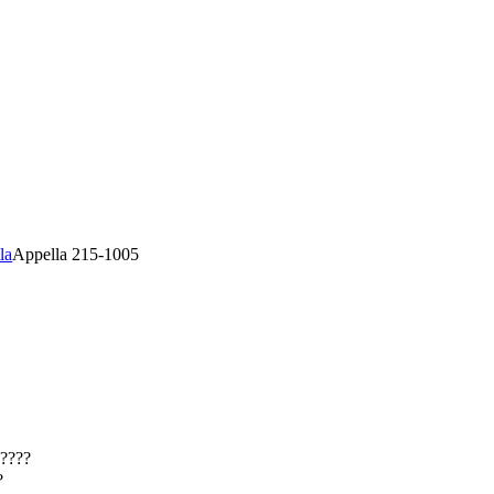
la
Appella 215-1005
????
?