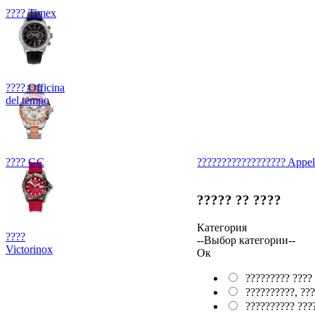
???? Timex
???? Officina
del tempo
???? GC
???????
???????
???? Appel
????? ?? ????
Категория
????
--Выбор категории--
Victorinox
Ок
????????? ????
??????????, ???
?????????? ???