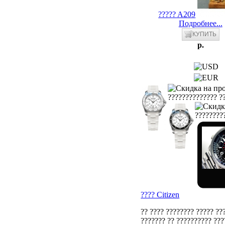
????? A209
Подробнее...
p.
?????????????? ??
?????????
???? Citizen
?? ???? ???????? ????? ??
??????? ?? ?????????? ???