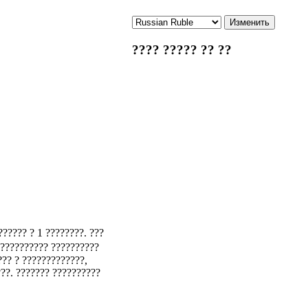
???? ????? ?? ??
?????? ? 1 ????????. ???
 ?????????? ??????????
??? ? ?????????????,
???. ??????? ??????????