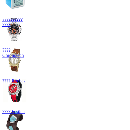
??????????
????
????
Chronotech
???? Rochas
???? Festina