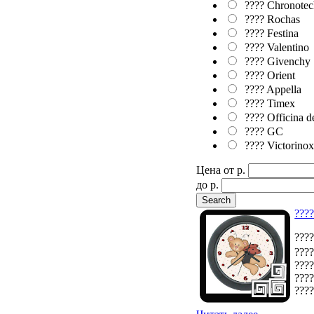
???? Chronotec
???? Rochas
???? Festina
???? Valentino
???? Givenchy
???? Orient
???? Appella
???? Timex
???? Officina d
???? GC
???? Victorino
Цена от p.
до p.
????
????
????
????
????
????