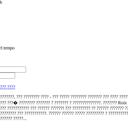
h
el tempo
x
??? ????
???????, ??? ???????? ???? - ??? ????? ???????? ??????? ??? ???? ????
??? ???� ???????? ??????? ? ??????? ? ??????????????. ??????? Roix
??? ??????????? ??? ?????? ??????! ??? ????????? ?? ?????? ??????? ?
???????? ??? ???????????. ?????? ?????? ????? ????????? ? ?????????
?????? ?????...