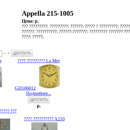
Appella 215-1005
Цена:
p.
??? ?????????: ?????????; ??????: ????? ? ?????????; ?????
??????: ??????????; ??????-???????: ????????? ??????? ?
????: ?????;
r
???? ????????? La Mer
GD106012
Подробнее...
p.
????? ???
???? ?????????? A210