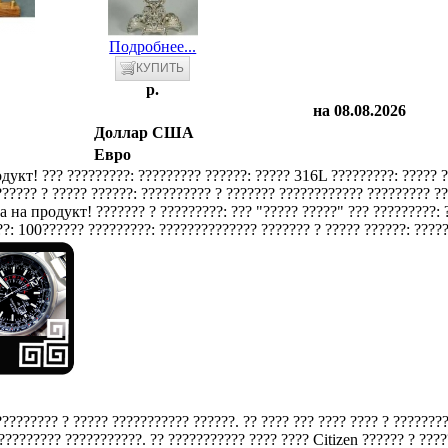
Подробнее...
p.
на 08.08.2026
Доллар США
Евро
??? ?????????: ????????? ??????: ????? 316L ?????????: ????? 
????? ? ????? ??????: ?????????? ? ??????? ???????????? ????????? ???
??????? ? ?????????: ??? "????? ?????" ??? ?????????:
?: 100?????? ?????????: ?????????????? ??????? ? ????? ??????: ?????
????????? ? ????? ??????????? ??????. ?? ???? ??? ???? ???? ? ???????
????????? ???????????. ?? ??????????? ???? ???? Citizen ?????? ? ????