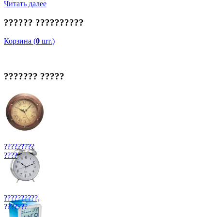
Читать далее
?????? ??????????
Корзина (
0
шт.)
??????? ?????
?????????
????
??????????,
???????