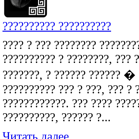
?????????? ??????????
???? ? ??? ???????? ???????
?????????? ? ????????, ??? ?
???????, ? ?????? ?????? �
?????????? ??? ? ???, ??? ?
????????????. ??? ???? ????
??????????, ?????? ?...
Читать далее