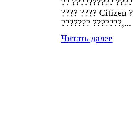
?? ?????????? ????
???? ???? Citizen 
??????? ???????,...
Читать далее