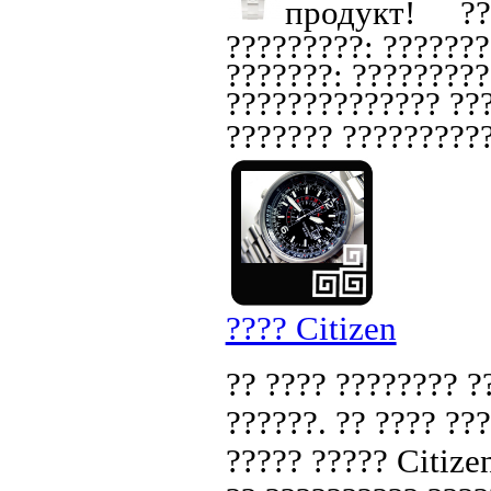
??
?????????: ???????
???????: ?????????
?????????????? ???
??????? ??????????
???? Citizen
?? ???? ???????? ?
??????. ?? ???? ??
????? ????? Citize