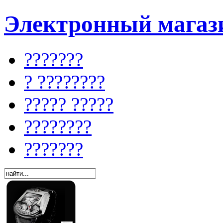
Электронный магази
???????
? ????????
????? ?????
????????
???????