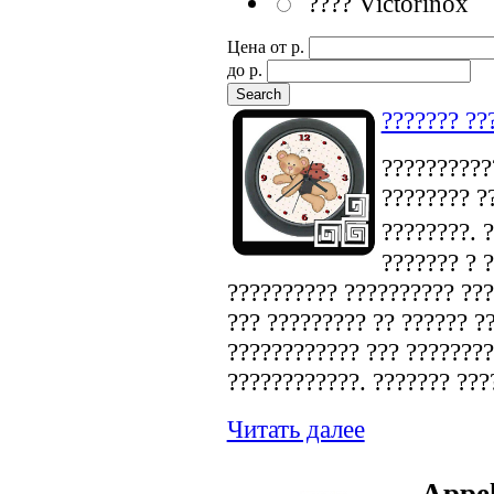
???? Victorinox
Цена от p.
до p.
??????? ??
???????????
???????? ?
????????. 
??????? ? 
?????????? ?????????? ???
??? ????????? ?? ?????? ?
???????????? ??? ????????
????????????. ??????? ???
Читать далее