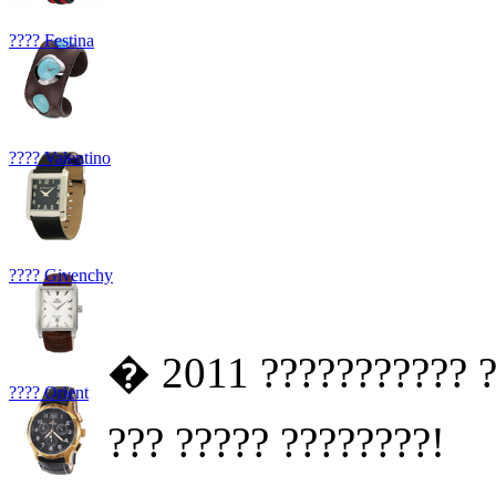
???? Festina
???? Valentino
???? Givenchy
� 2011 ??????????? ?
???? Orient
??? ????? ????????!