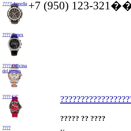
+7 (950) 123-321�� 
???? Appella
???? Timex
???? Officina
del tempo
???? GC
???????
???????
???
????? ?? ????
????