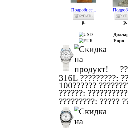
Подробнее...
Подробн
p.
p.
Долла
Евро
??
316L ?????????: ??
100?????? ????????
??????: ??????????
?????????: ????? ??