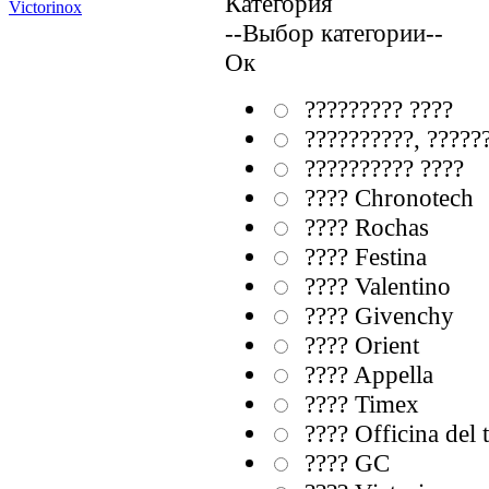
Категория
Victorinox
--Выбор категории--
Ок
????????? ????
??????????, ?????
?????????? ????
???? Chronotech
???? Rochas
???? Festina
???? Valentino
???? Givenchy
???? Orient
???? Appella
???? Timex
???? Officina del
???? GC