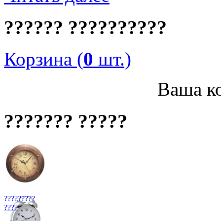
?????? ??????????
Корзина (
0
шт.)
Ваша ко
??????? ?????
?????????
????