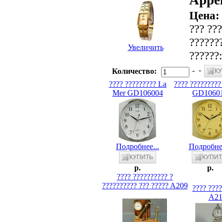
Appel
Цена
??? ???
???????
Увеличить
??????
Количество:
???? ????????? La
???? ????????
Mer GD106004
GD1060
Подробнее...
Подробнее
p.
p.
???? ?????????? ?
?????????? ??? ????? A209
???? ???
A21