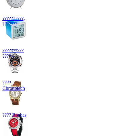
??????????,
???????
??????????
????
????
Chronotech
???? Rochas