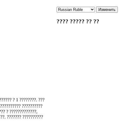
???? ????? ?? ??
?????? ? 1 ????????. ???
 ?????????? ??????????
??? ? ?????????????,
???. ??????? ??????????