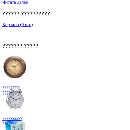
Читать далее
?????? ??????????
Корзина (
0
шт.)
??????? ?????
?????????
????
??????????,
???????