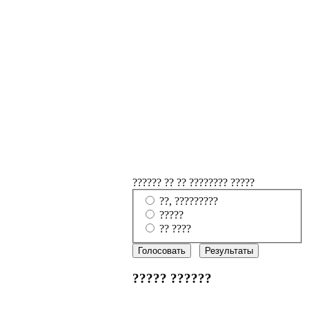
?????? ?? ?? ???????? ?????
??, ?????????
?????
?? ????
????? ??????