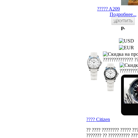
????? A209
Подробнее...
p.
?????????????? ??
?????????
???? Citizen
?? ???? ???????? ????? ??
??????? ?? ?????????? ???