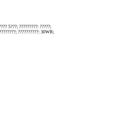
???? 5???; ?????????: ?????;
?????????; ??????????: 30WR;