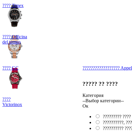
???? Timex
???? Officina
del tempo
???? GC
???????
???????
???? Appel
????? ?? ????
Категория
????
--Выбор категории--
Victorinox
Ок
????????? ????
??????????, ???
?????????? ???