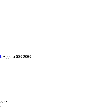
la
Appella 603-2003
????
?