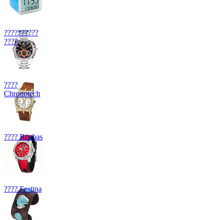
??????????
????
????
Chronotech
???? Rochas
???? Festina