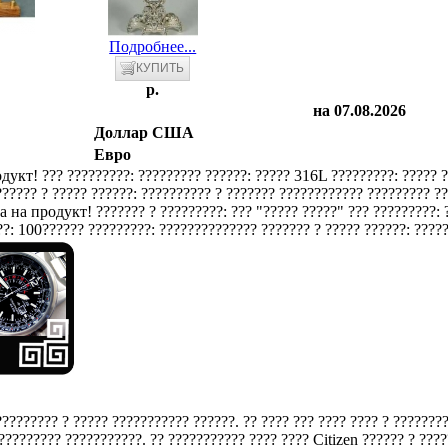
Подробнее...
p.
на 07.08.2026
Доллар США
Евро
??? ?????????: ????????? ??????: ????? 316L ?????????: ????? 
????? ? ????? ??????: ?????????? ? ??????? ???????????? ????????? ???
??????? ? ?????????: ??? "????? ?????" ??? ?????????:
?: 100?????? ?????????: ?????????????? ??????? ? ????? ??????: ?????
????????? ? ????? ??????????? ??????. ?? ???? ??? ???? ???? ? ???????
????????? ???????????. ?? ??????????? ???? ???? Citizen ?????? ? ????