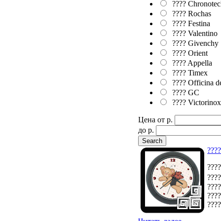
???? Chronotec
???? Rochas
???? Festina
???? Valentino
???? Givenchy
???? Orient
???? Appella
???? Timex
???? Officina d
???? GC
???? Victorino
Цена от p.
до p.
????
????
????
????
????
????