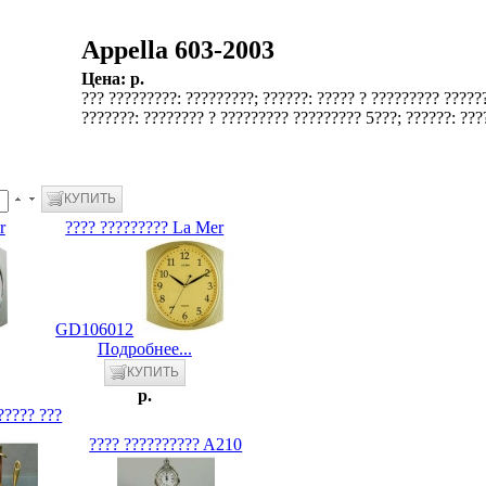
Appella 603-2003
Цена:
p.
??? ?????????: ?????????; ??????: ????? ? ????????? ?????
???????: ???????? ? ????????? ????????? 5???; ??????: ??
r
???? ????????? La Mer
GD106012
Подробнее...
p.
????? ???
???? ?????????? A210