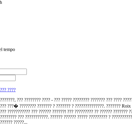
h
el tempo
x
??? ????
???????, ??? ???????? ???? - ??? ????? ???????? ??????? ??? ???? ????
??? ???� ???????? ??????? ? ??????? ? ??????????????. ??????? Roix
??? ??????????? ??? ?????? ??????! ??? ????????? ?? ?????? ??????? ?
???????? ??? ???????????. ?????? ?????? ????? ????????? ? ?????????
?????? ?????...