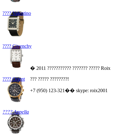
???? Valentino
???? Givenchy
� 2011 ??????????? ??????? ????? Roix
???? Orient
??? ????? ????????!
+7 (950) 123-321�� skype: roix2001
???? Appella