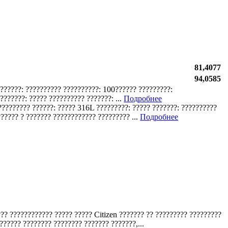
81,4077
94,0585
???????: ?????????? ??????????: 100?????? ?????????:
??????: ????? ?????????? ???????: ...
Подробнее
 ????????? ??????: ????? 316L ?????????: ????? ???????: ??????????
????? ? ??????? ???????????? ????????? ...
Подробнее
??? ???????????? ????? ????? Citizen ??????? ?? ????????? ?????????
?????? ???????? ???????? ??????? ???????,...