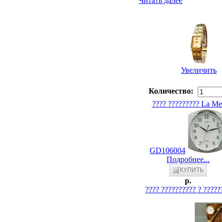
Читать далее
Увеличить
Количество:
???? ????????? La Me
GD106004
Подробнее...
p.
???? ?????????? ? ?????