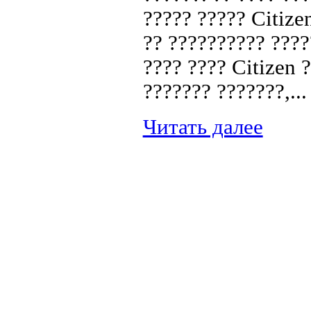
????? ????? Citize
?? ?????????? ????
???? ???? Citizen 
??????? ???????,...
Читать далее