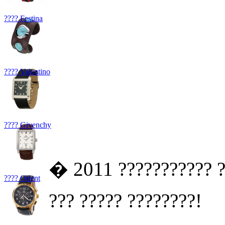
???? Festina
???? Valentino
???? Givenchy
� 2011 ??????????? ?
???? Orient
??? ????? ????????!