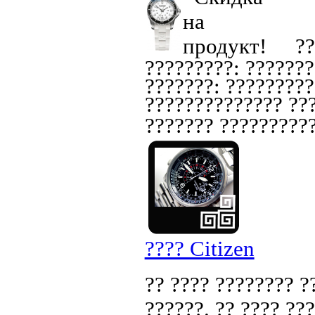
??
?????????: ???????
???????: ?????????
?????????????? ???
??????? ??????????
???? Citizen
?? ???? ???????? ?
??????. ?? ???? ??