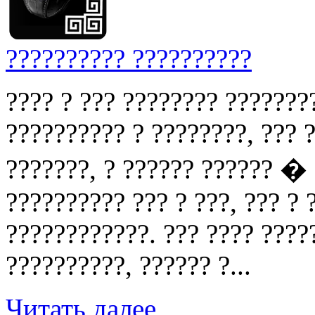
?????????? ??????????
???? ? ??? ???????? ???????
?????????? ? ????????, ??? ?
???????, ? ?????? ?????? �
?????????? ??? ? ???, ??? ?
????????????. ??? ???? ????
??????????, ?????? ?...
Читать далее