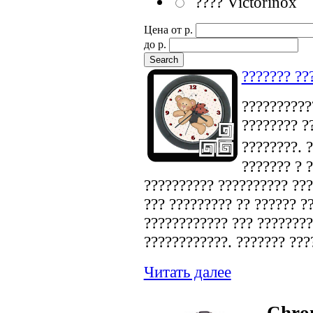
???? Victorinox
Цена от p.
до p.
??????? ??
???????????
???????? ?
????????. 
??????? ? 
?????????? ?????????? ???
??? ????????? ?? ?????? ?
???????????? ??? ????????
????????????. ??????? ???
Читать далее