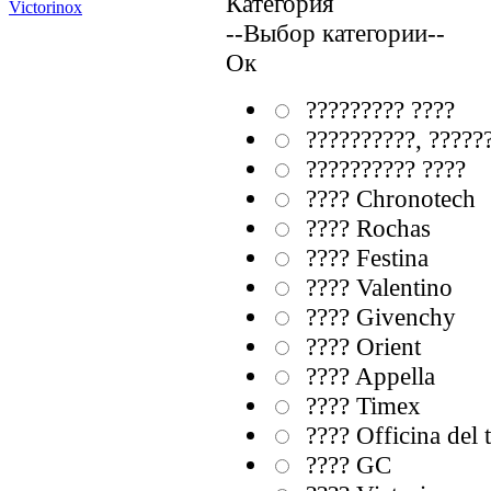
Категория
Victorinox
--Выбор категории--
Ок
????????? ????
??????????, ?????
?????????? ????
???? Chronotech
???? Rochas
???? Festina
???? Valentino
???? Givenchy
???? Orient
???? Appella
???? Timex
???? Officina del
???? GC