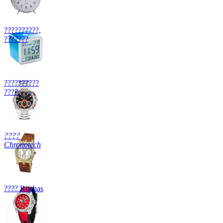
??????????,
???????
??????????
????
????
Chronotech
???? Rochas