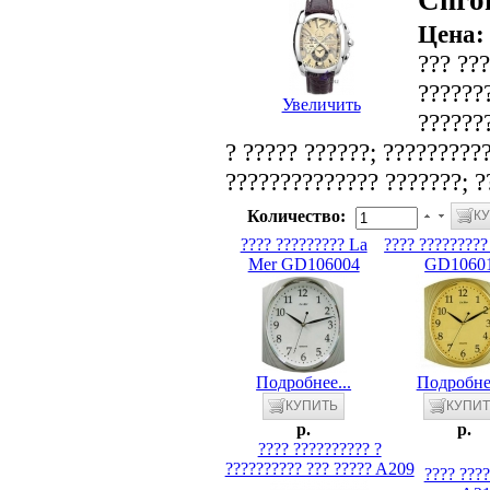
Chro
Цена
??? ???
???????
Увеличить
???????
? ????? ??????; ?????????
?????????????? ???????; ?
Количество:
???? ????????? La
???? ????????
Mer GD106004
GD1060
Подробнее...
Подробнее
p.
p.
???? ?????????? ?
?????????? ??? ????? A209
???? ???