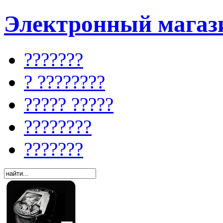
Электронный магази
???????
? ????????
????? ?????
????????
???????