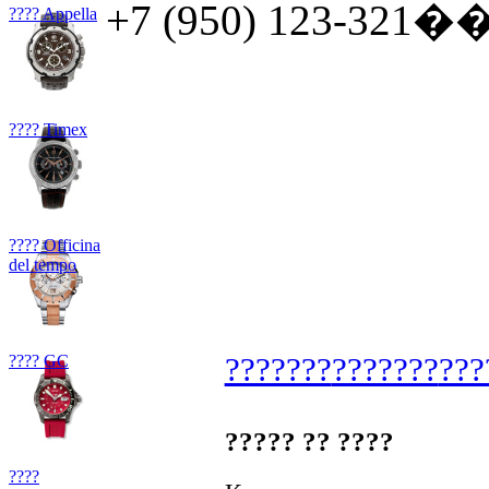
+7 (950) 123-321�� 
???? Appella
???? Timex
???? Officina
del tempo
???? GC
???????
???????
???
????? ?? ????
????