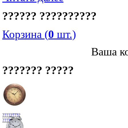
?????? ??????????
Корзина (
0
шт.)
Ваша ко
??????? ?????
?????????
????