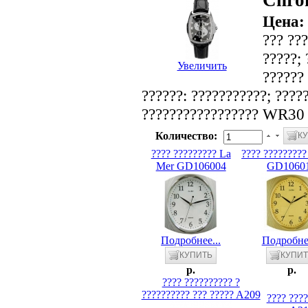
Chro
Цена
??? ???
?????; 
Увеличить
?????? 
??????: ???????????; ?????
????????????????? WR30 (
Количество:
???? ????????? La
???? ????????
Mer GD106004
GD1060
Подробнее...
Подробнее
p.
p.
???? ?????????? ?
?????????? ??? ????? A209
???? ???