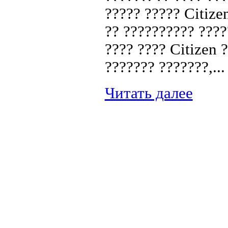
????? ????? Citize
?? ?????????? ????
???? ???? Citizen 
??????? ???????,...
Читать далее