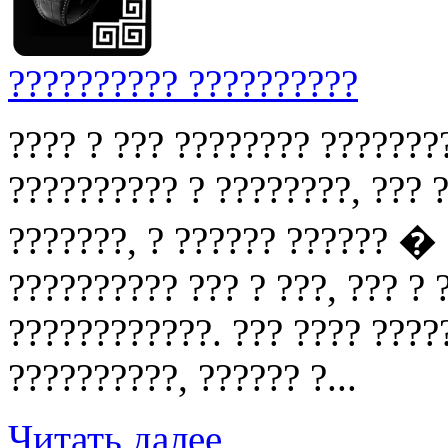
?????????? ??????????
???? ? ??? ???????? ???????
?????????? ? ????????, ??? ?
???????, ? ?????? ?????? �
?????????? ??? ? ???, ??? ?
????????????. ??? ???? ????
??????????, ?????? ?...
Читать далее