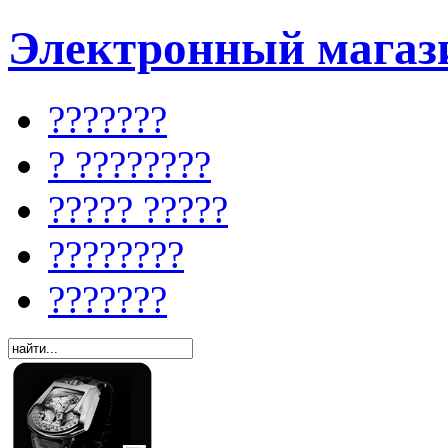
Электронный магази
???????
? ????????
????? ?????
????????
???????