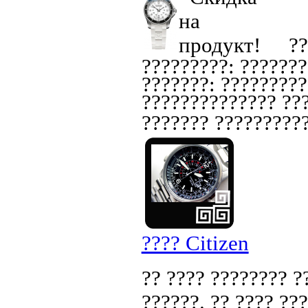
??
?????????: ???????
???????: ?????????
?????????????? ???
??????? ??????????
???? Citizen
?? ???? ???????? ?
??????. ?? ???? ??