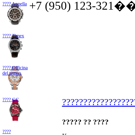
+7 (950) 123-321�� 
???? Appella
???? Timex
???? Officina
del tempo
???? GC
???????
???????
???
????? ?? ????
????