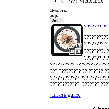
???? Victorinox
Цена от p.
до p.
??????? ??
???????????
???????? ?
????????. 
??????? ? 
?????????? ?????????? ???
??? ????????? ?? ?????? ?
???????????? ??? ????????
????????????. ??????? ???
Читать далее