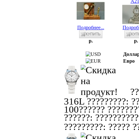
A21
Подробнее...
Подробн
p.
p.
Долла
Евро
??
316L ?????????: ??
100?????? ????????
??????: ??????????
?????????: ????? ??