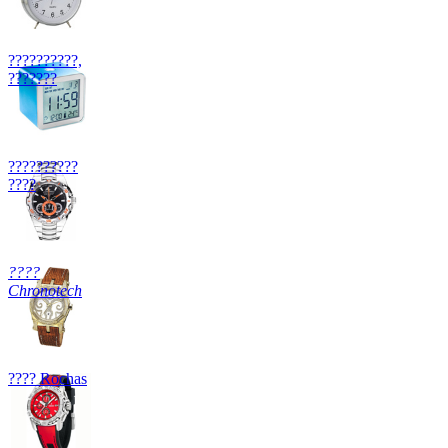
??????????,
???????
??????????
????
????
Chronotech
???? Rochas