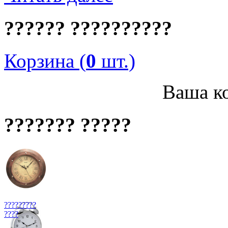
?????? ??????????
Корзина (
0
шт.)
Ваша ко
??????? ?????
?????????
????