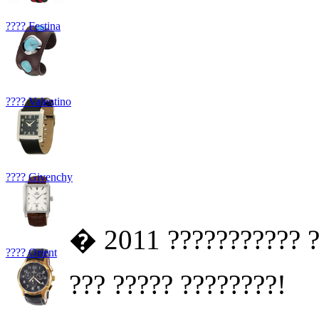
???? Festina
???? Valentino
???? Givenchy
� 2011 ??????????? ?
???? Orient
??? ????? ????????!