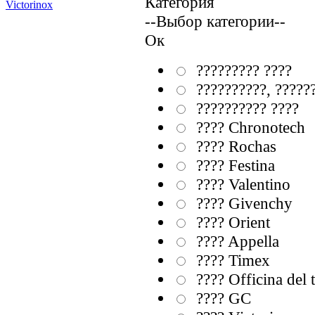
Категория
Victorinox
--Выбор категории--
Ок
????????? ????
??????????, ?????
?????????? ????
???? Chronotech
???? Rochas
???? Festina
???? Valentino
???? Givenchy
???? Orient
???? Appella
???? Timex
???? Officina del
???? GC