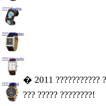
???? Festina
???? Valentino
???? Givenchy
� 2011 ??????????? ?
???? Orient
??? ????? ????????!