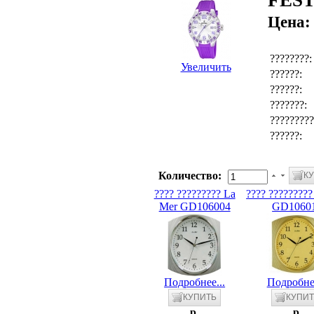
FEST
Цена
????????:
Увеличить
??????:
??????:
???????:
?????????
??????:
Количество:
???? ????????? La
???? ????????
Mer GD106004
GD1060
Подробнее...
Подробнее
p.
p.