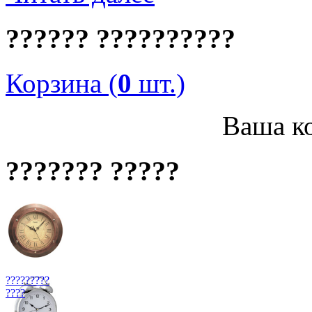
?????? ??????????
Корзина (
0
шт.)
Ваша ко
??????? ?????
?????????
????