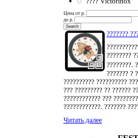
???? Victorinox
Цена от p.
до p.
??????? ??
???????????
???????? ?
????????. 
??????? ? 
?????????? ?????????? ???
??? ????????? ?? ?????? ?
???????????? ??? ????????
????????????. ??????? ???
Читать далее