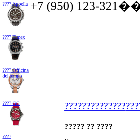
+7 (950) 123-321�� 
???? Appella
???? Timex
???? Officina
del tempo
???? GC
???????
???????
???
????? ?? ????
????