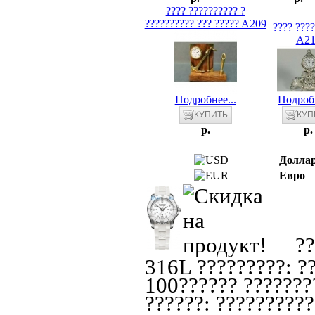
???? ?????????? ?
?????????? ??? ????? A209
???? ???
A21
Подробнее...
Подробн
p.
p.
Долла
Евро
??
316L ?????????: ??
100?????? ????????
??????: ??????????