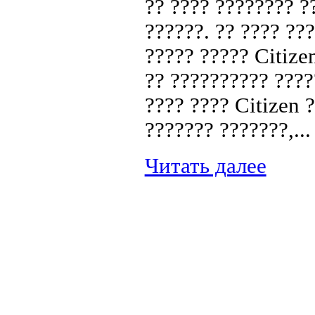
?? ???? ???????? ?
??????. ?? ???? ??
????? ????? Citize
?? ?????????? ????
???? ???? Citizen 
??????? ???????,...
Читать далее