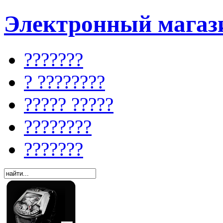
Электронный магази
???????
? ????????
????? ?????
????????
???????