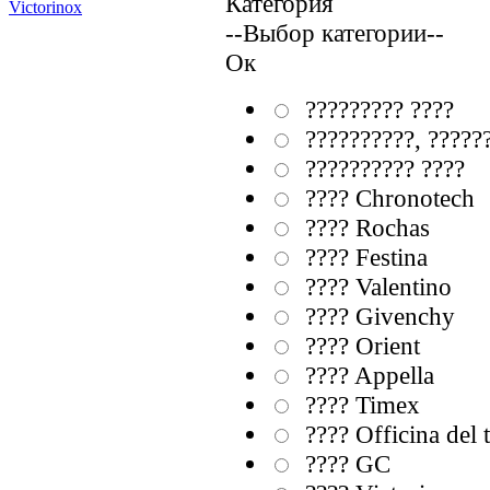
Категория
Victorinox
--Выбор категории--
Ок
????????? ????
??????????, ?????
?????????? ????
???? Chronotech
???? Rochas
???? Festina
???? Valentino
???? Givenchy
???? Orient
???? Appella
???? Timex
???? Officina del
???? GC