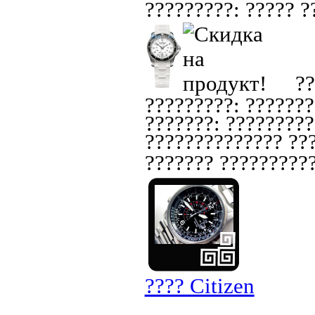
?????????: ????? ??
??
?????????: ???????
???????: ?????????
?????????????? ???
??????? ??????????
???? Citizen