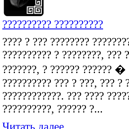
?????????? ??????????
???? ? ??? ???????? ???????
?????????? ? ????????, ??? ?
???????, ? ?????? ?????? �
?????????? ??? ? ???, ??? ?
????????????. ??? ???? ????
??????????, ?????? ?...
Читать далее