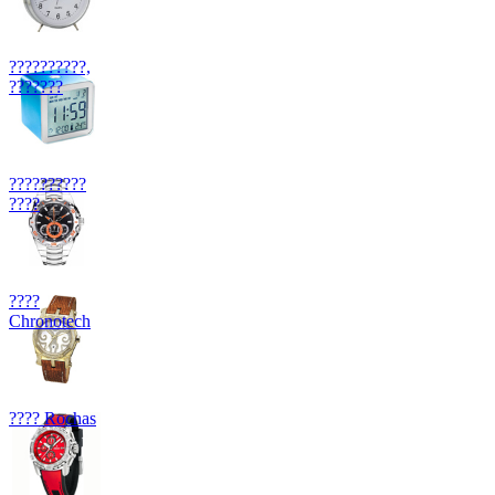
??????????,
???????
??????????
????
????
Chronotech
???? Rochas