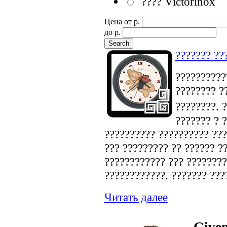
???? Victorinox
Цена от p.
до p.
??????? ??
???????????
???????? ?
????????. 
??????? ? 
?????????? ?????????? ???
??? ????????? ?? ?????? ?
???????????? ??? ????????
????????????. ??????? ???
Читать далее