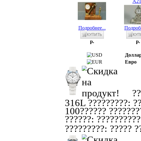
A21
Подробнее...
Подробн
p.
p.
Долла
Евро
??
316L ?????????: ??
100?????? ????????
??????: ??????????
?????????: ????? ??