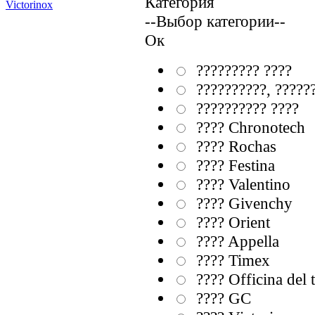
Категория
Victorinox
--Выбор категории--
Ок
????????? ????
??????????, ?????
?????????? ????
???? Chronotech
???? Rochas
???? Festina
???? Valentino
???? Givenchy
???? Orient
???? Appella
???? Timex
???? Officina del
???? GC