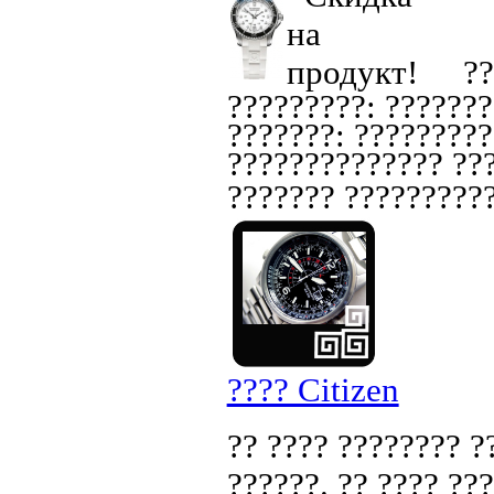
??
?????????: ???????
???????: ?????????
?????????????? ???
??????? ??????????
???? Citizen
?? ???? ???????? ?
??????. ?? ???? ??