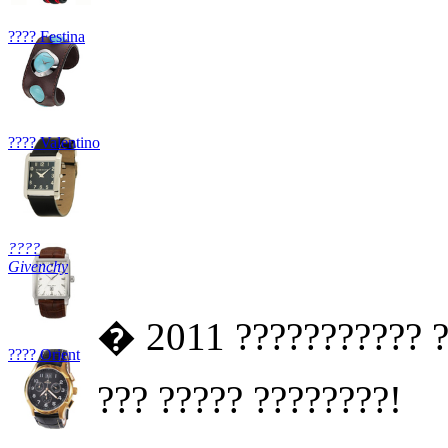
???? Festina
???? Valentino
????
Givenchy
� 2011 ??????????? ?
???? Orient
??? ????? ????????!