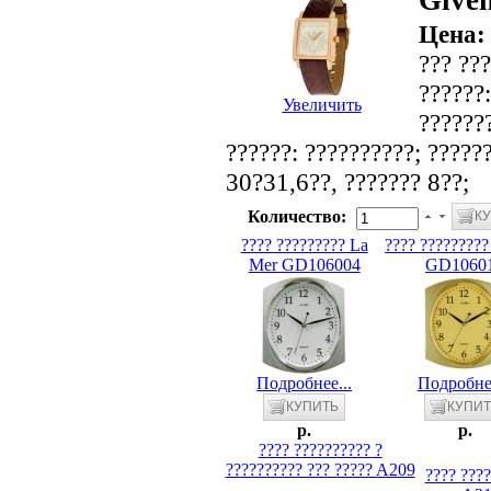
Give
Цена
??? ??
??????:
Увеличить
???????
??????: ??????????; ?????
30?31,6??, ??????? 8??;
Количество:
???? ????????? La
???? ????????
Mer GD106004
GD1060
Подробнее...
Подробнее
p.
p.
???? ?????????? ?
?????????? ??? ????? A209
???? ???