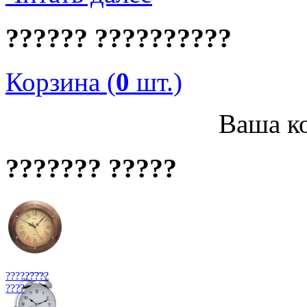
?????? ??????????
Корзина (
0
шт.)
Ваша ко
??????? ?????
?????????
????