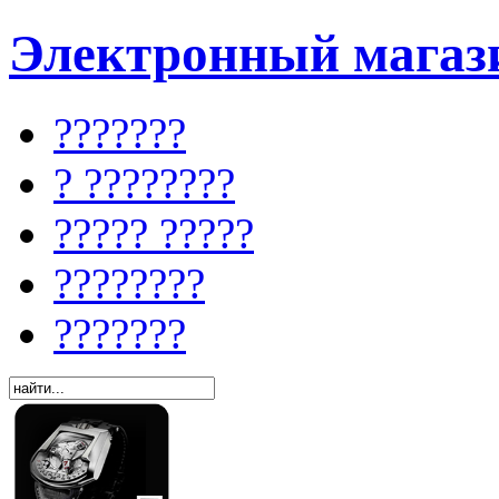
Электронный магази
???????
? ????????
????? ?????
????????
???????