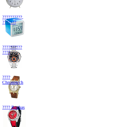
??????????,
???????
??????????
????
????
Chronotech
???? Rochas