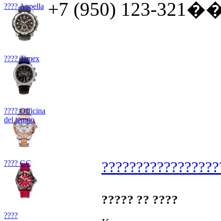
+7 (950) 123-321�� 
???? Appella
???? Timex
???? Officina
del tempo
???? GC
???????
???????
???
????? ?? ????
????