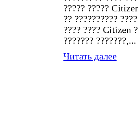
????? ????? Citize
?? ?????????? ????
???? ???? Citizen 
??????? ???????,...
Читать далее