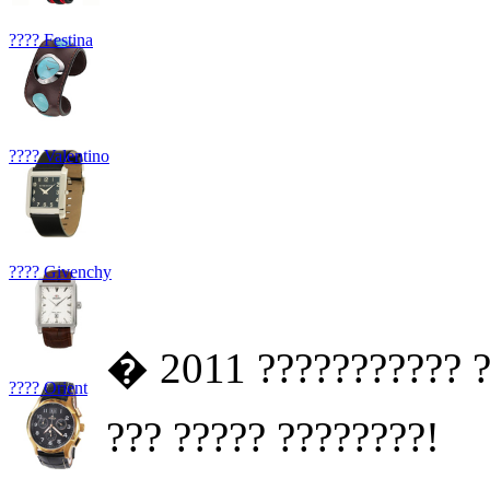
???? Festina
???? Valentino
???? Givenchy
� 2011 ??????????? ?
???? Orient
??? ????? ????????!