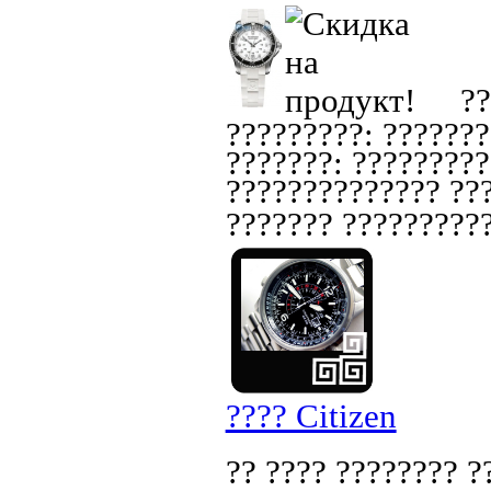
??
?????????: ???????
???????: ?????????
?????????????? ???
??????? ??????????
???? Citizen
?? ???? ???????? ?