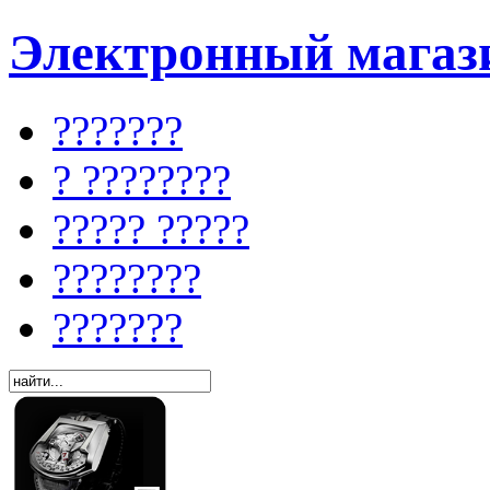
Электронный магази
???????
? ????????
????? ?????
????????
???????