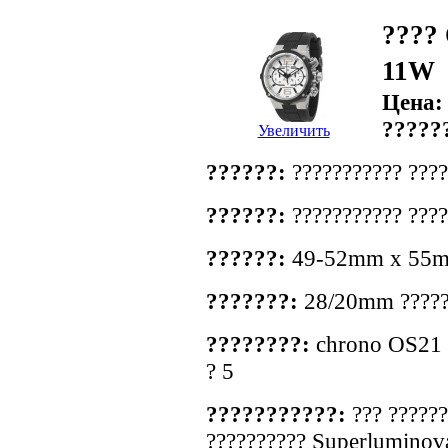
???? 
11W
Цена
?????
Увеличить
??????:
??????????? ????
??????:
??????????? ????
??????:
49-52mm x 55
???????:
28/20mm ??????
????????:
chrono OS21 ca
? 5
???????????:
??? ??????
?????????? Superluminov