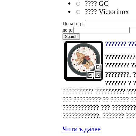
???? GC
???? Victorinox
Цена от p.
до p.
??????? ??
???????????
???????? ?
????????. 
??????? ? 
?????????? ?????????? ???
??? ????????? ?? ?????? ?
???????????? ??? ????????
????????????. ??????? ???
Читать далее