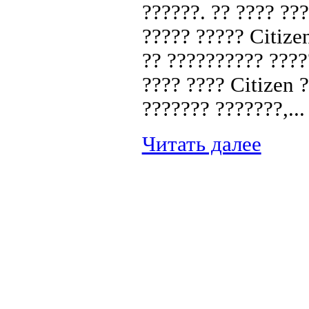
??????. ?? ???? ??
????? ????? Citize
?? ?????????? ????
???? ???? Citizen 
??????? ???????,...
Читать далее