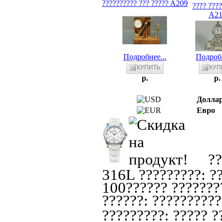
?????????? ??? ????? A209
???? ???
A21
Подробнее...
Подробн
p.
p.
Долла
Евро
??
316L ?????????: ??
100?????? ????????
??????: ??????????
?????????: ????? ??