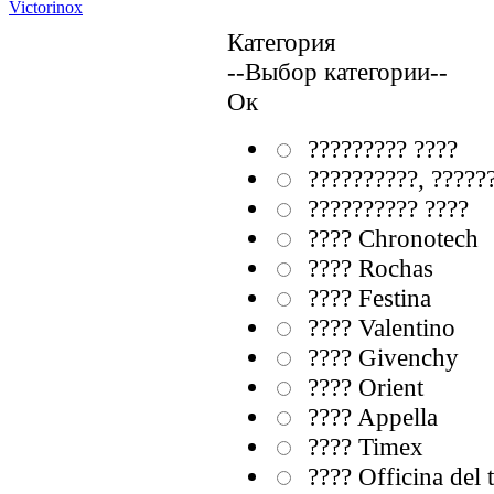
Victorinox
Категория
--Выбор категории--
Ок
????????? ????
??????????, ?????
?????????? ????
???? Chronotech
???? Rochas
???? Festina
???? Valentino
???? Givenchy
???? Orient
???? Appella
???? Timex
???? Officina del