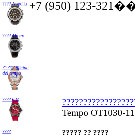
+7 (950) 123-321�� 
???? Appella
???? Timex
???? Officina
del tempo
???? GC
???????
???????
???
Tempo OT1030-1
????? ?? ????
????