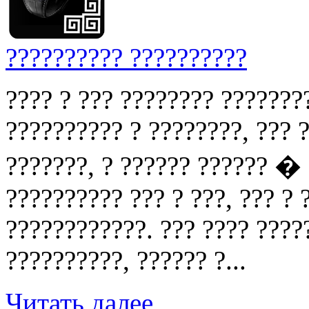
?????????? ??????????
???? ? ??? ???????? ???????
?????????? ? ????????, ??? ?
???????, ? ?????? ?????? �
?????????? ??? ? ???, ??? ?
????????????. ??? ???? ????
??????????, ?????? ?...
Читать далее