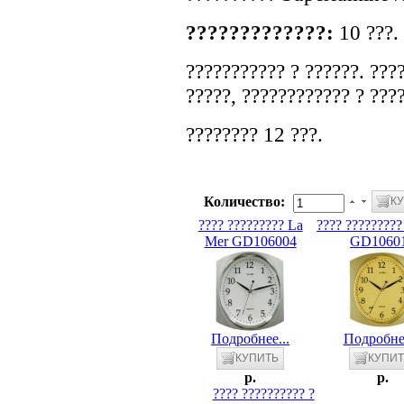
?????????????:
10 ???.
??????????? ? ??????. ???
?????, ???????????? ? ???
???????? 12 ???.
Количество:
???? ????????? La
???? ????????
Mer GD106004
GD1060
Подробнее...
Подробнее
p.
p.
???? ?????????? ?