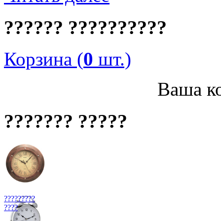
?????? ??????????
Корзина (
0
шт.)
Ваша ко
??????? ?????
?????????
????