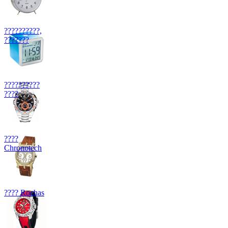
??????????,
???????
??????????
????
????
Chronotech
???? Rochas