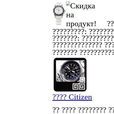
??
?????????: ???????
???????: ?????????
?????????????? ???
??????? ??????????
???? Citizen
?? ???? ???????? ?