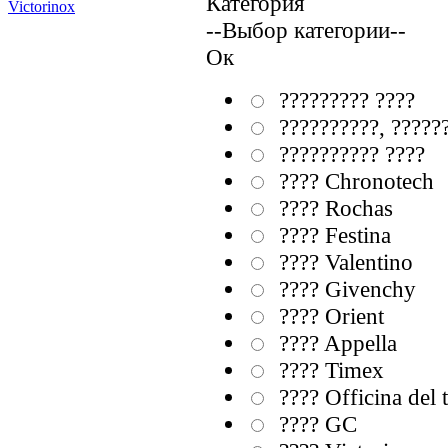
Категория
Victorinox
--Выбор категории--
Ок
????????? ????
??????????, ?????
?????????? ????
???? Chronotech
???? Rochas
???? Festina
???? Valentino
???? Givenchy
???? Orient
???? Appella
???? Timex
???? Officina del
???? GC