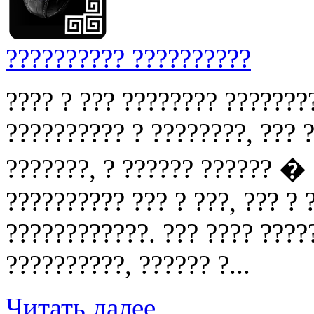
?????????? ??????????
???? ? ??? ???????? ???????
?????????? ? ????????, ??? ?
???????, ? ?????? ?????? �
?????????? ??? ? ???, ??? ?
????????????. ??? ???? ????
??????????, ?????? ?...
Читать далее