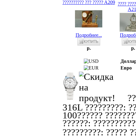
?????????? ??? ????? A209
???? ???
A21
Подробнее...
Подробн
p.
p.
Долла
Евро
??
316L ?????????: ??
100?????? ????????
??????: ??????????
?????????: ????? ??