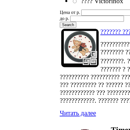
???? Victorinox
Цена от p.
до p.
??????? ??
???????????
???????? ?
????????. 
??????? ? 
?????????? ?????????? ???
??? ????????? ?? ?????? ?
???????????? ??? ????????
????????????. ??????? ???
Читать далее