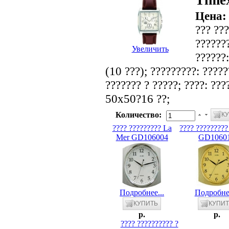
Time
Цена
??? ???
???????
Увеличить
??????
(10 ???); ?????????: ???
??????? ? ?????; ????: ???
50x50?16 ??;
Количество:
???? ????????? La
???? ????????
Mer GD106004
GD1060
Подробнее...
Подробнее
p.
p.
???? ?????????? ?