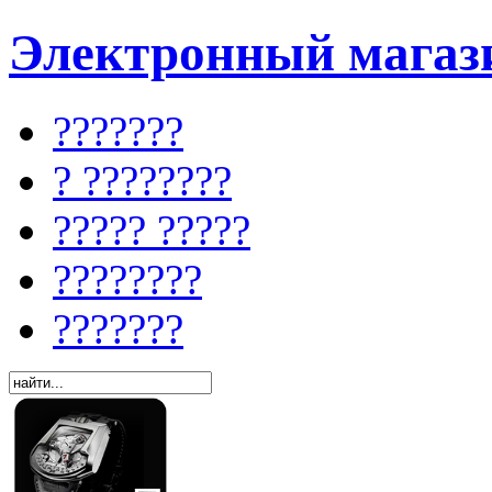
Электронный магази
???????
? ????????
????? ?????
????????
???????