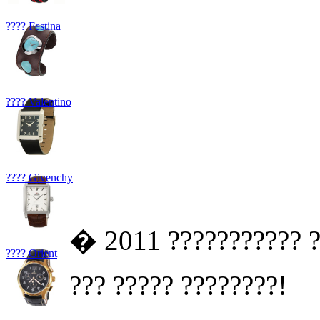
???? Festina
???? Valentino
???? Givenchy
� 2011 ??????????? ?
???? Orient
??? ????? ????????!