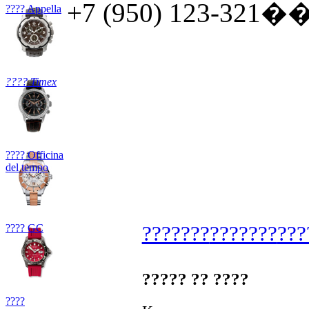
+7 (950) 123-321�� 
???? Appella
???? Timex
???? Officina
del tempo
???? GC
???????
???????
???
????? ?? ????
????