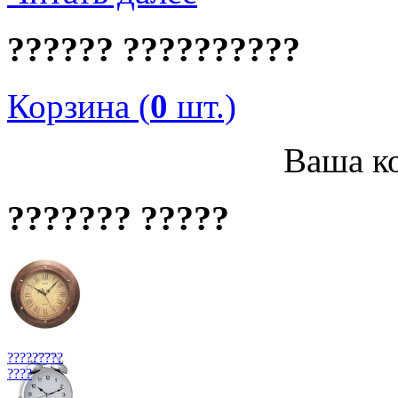
?????? ??????????
Корзина (
0
шт.)
Ваша ко
??????? ?????
?????????
????