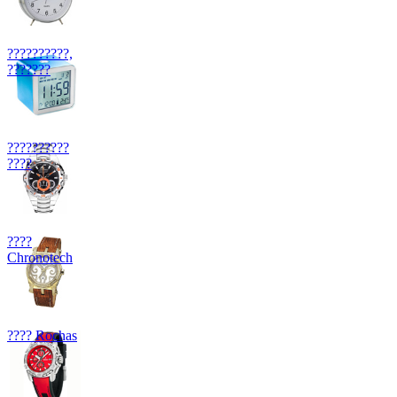
??????????,
???????
??????????
????
????
Chronotech
???? Rochas